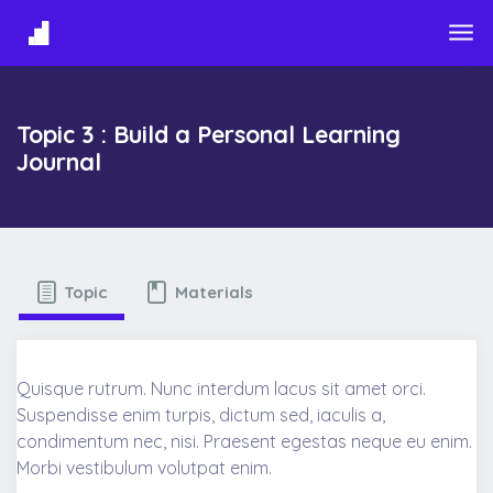
Skip to main content
Topic 3 : Build a Personal Learning
Journal
Topic
Materials
Quisque rutrum. Nunc interdum lacus sit amet orci.
Suspendisse enim turpis, dictum sed, iaculis a,
condimentum nec, nisi. Praesent egestas neque eu enim.
Morbi vestibulum volutpat enim.