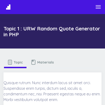
Skip to main content
Topic 1 : URW Random Quote Generator
in PHP
Topic
Materials
Quisque rutrum. Nunc interdum lacus sit amet orci.
Suspendisse enim turpis, dictum sed, iaculis a,
condimentum nec, nisi. Praesent egestas neque eu enim.
Morbi vestibulum volutpat enim.